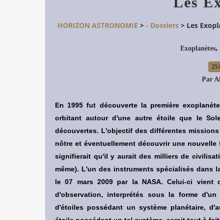
Les Ex
HORIZON ASTRONOMIE
>
- Dossiers
>
Les Exopl
,
Exoplanètes
25.
Par A
En 1995 fut découverte la première exoplanète 
orbitant autour d'une autre étoile que le Sol
découvertes. L'objectif des différentes missio
nôtre et éventuellement découvrir une nouvelle 
signifierait qu'il y aurait des milliers de civi
même). L'un des instruments spécialisés dans l
le 07 mars 2009 par la NASA. Celui-ci vient d
d'observation, interprétés sous la forme d'un
d'étoiles possédant un système planétaire, d'
étoile possédant un tel système, serait tout à fai