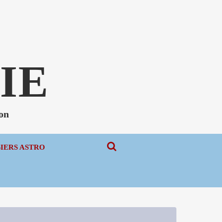
N
IE
non
SIERS ASTRO