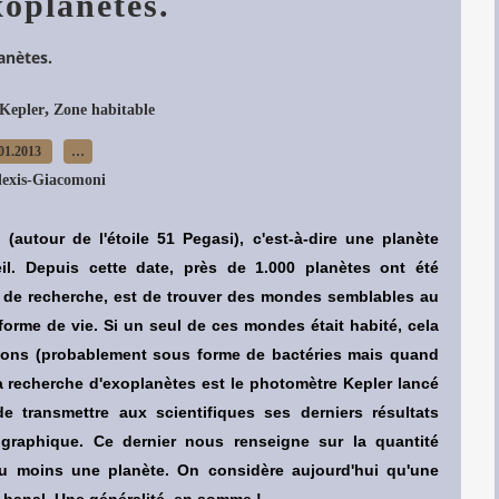
oplanètes.
anètes.
,
Kepler
Zone habitable
01.2013
…
lexis-Giacomoni
(autour de l'étoile 51 Pegasi), c'est-à-dire une planète
eil. Depuis cette date, près de 1.000 planètes ont été
ns de recherche, est de trouver des mondes semblables au
forme de vie. Si un seul de ces mondes était habité, cela
lisations (probablement sous forme de bactéries mais quand
a recherche d'exoplanètes est le photomètre Kepler lancé
e transmettre aux scientifiques ses derniers résultats
 graphique. Ce dernier nous renseigne sur la quantité
au moins une planète. On considère aujourd'hui qu'une
t banal. Une généralité, en somme !