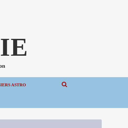
N
IE
non
SIERS ASTRO