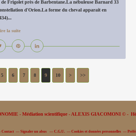
 de Frigolet près de Barbentane.La nébuleuse Barnard 33
constellation d'Orion.La forme du cheval apparait en
34)...
ire la suite
5
6
7
8
9
10
>
>>
MIE - Médiation scientifique - ALEXIS GIACOMONI © - Hé
Contact
Signaler un abus
C.G.U.
Cookies et données personnelles
Préfé