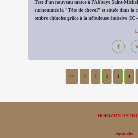
Test d'un nouveau matos à l'Abbaye Saint-Michel
surnommée la "Tête de cheval" et située dans la 
ombre chinoise grâce à la nébuleuse émissive (IC-4
L
<<
<
1
2
3
4
HORIZON ASTRONO
Top articles