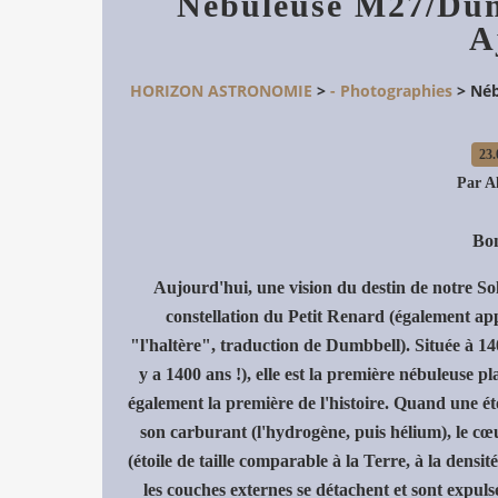
Nébuleuse M27/Dumb
A
HORIZON ASTRONOMIE
>
- Photographies
>
Néb
23.
Par A
Bon
Aujourd'hui, une vision du destin de notre So
constellation du Petit Renard (également 
"l'haltère", traduction de Dumbbell). Située à 140
y a 1400 ans !), elle est la première nébuleuse p
également la première de l'histoire. Quand une é
son carburant (l'hydrogène, puis hélium), le c
(étoile de taille comparable à la Terre, à la dens
les couches externes se détachent et sont expulsé