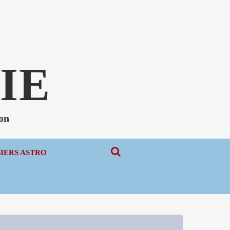
N
IE
non
SIERS ASTRO