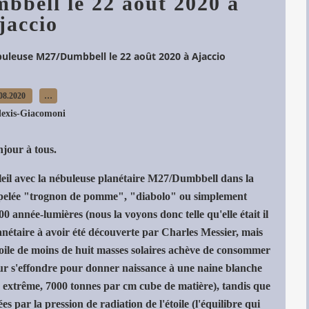
bell le 22 août 2020 à
jaccio
uleuse M27/Dumbbell le 22 août 2020 à Ajaccio
08.2020
…
lexis-Giacomoni
jour à tous.
leil avec la nébuleuse planétaire M27/Dumbbell dans la
appelée "trognon de pomme", "diabolo" ou simplement
0 année-lumières (nous la voyons donc telle qu'elle était il
lanétaire à avoir été découverte par Charles Messier, mais
toile de moins de huit masses solaires achève de consommer
œur s'effondre pour donner naissance à une naine blanche
ité extrême, 7000 tonnes par cm cube de matière), tandis que
es par la pression de radiation de l'étoile (l'équilibre qui