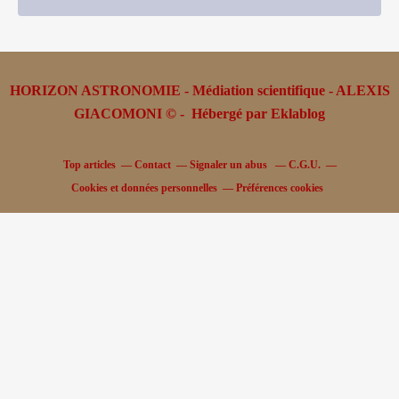
HORIZON ASTRONOMIE - Médiation scientifique - ALEXIS
GIACOMONI © - Hébergé par
Eklablog
Top articles
Contact
Signaler un abus
C.G.U.
Cookies et données personnelles
Préférences cookies