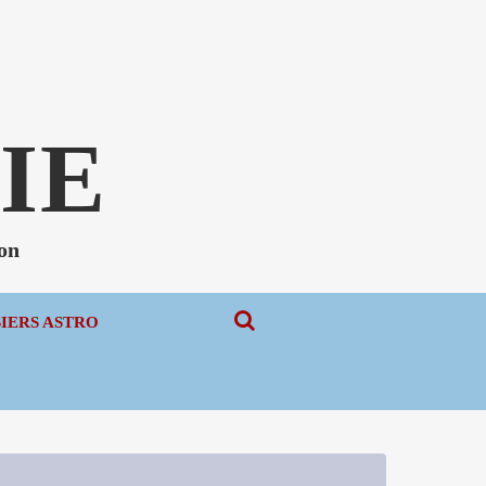
N
IE
non
SIERS ASTRO