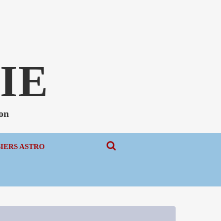
N
IE
non
SIERS ASTRO