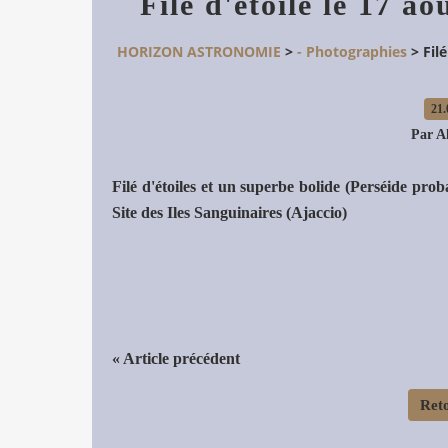
Filé d'étoile le 17 a
HORIZON ASTRONOMIE
>
- Photographies
>
Fil
21.
Par A
Filé d'étoiles et un superbe bolide (Perséide pr
Site des Iles Sanguinaires (Ajaccio)
« Article précédent
Reto