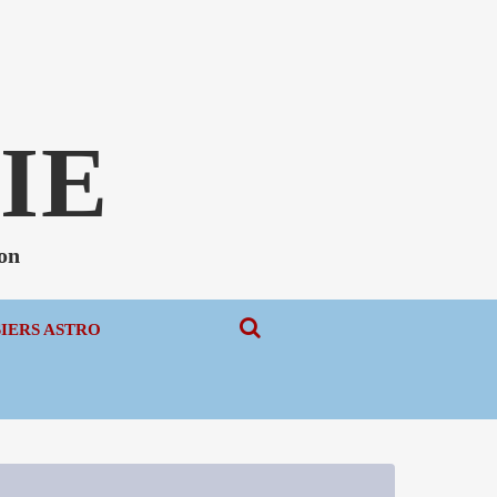
N
IE
non
SIERS ASTRO