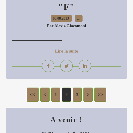
"F"
05.08.2013
…
Par Alexis-Giacomoni
_____________________
Lire la suite
<<
<
1
2
3
>
>>
A venir !