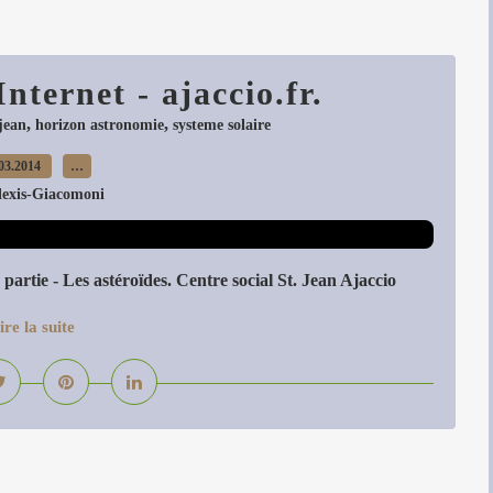
nternet - ajaccio.fr.
,
,
 jean
horizon astronomie
systeme solaire
03.2014
…
lexis-Giacomoni
partie - Les astéroïdes. Centre social St. Jean Ajaccio
ire la suite