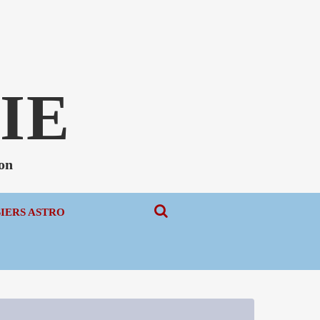
N
IE
non
SIERS ASTRO